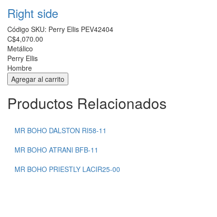
Right side
Código SKU:
Perry Ellis PEV42404
C$4,070.00
Metálico
Perry Ellis
Hombre
Productos Relacionados
CAROLINA HERRERA VHE848K
MR BOHO DALSTON RI58-11
CAROLINA HERRERA VHE811
MR BOHO ATRANI BFB-11
CAROLINA HERRERA VHE804
MR BOHO PRIESTLY LACIR25-00