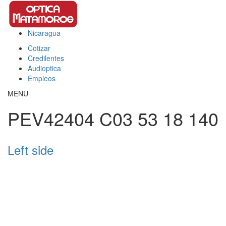
Pasar al contenido principal
Nicaragua
This page can't load Google Maps correctly.
Cotizar
OK
Do you own this website?
Credilentes
Audioptica
Empleos
MENU
PEV42404 C03 53 18 140
Left side