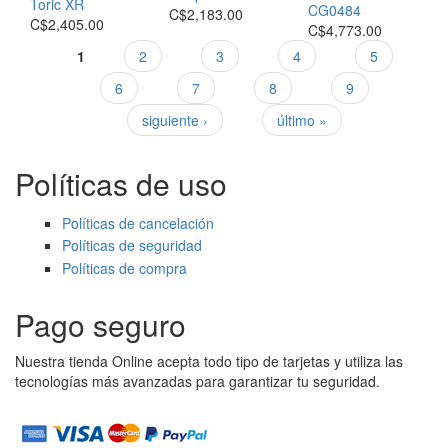
Toric XR
CG0484
C$2,183.00
C$2,405.00
C$4,773.00
1
2
3
4
5
Páginas
6
7
8
9
siguiente ›
último »
Políticas de uso
Políticas de cancelación
Políticas de seguridad
Políticas de compra
Pago seguro
Nuestra tienda Online acepta todo tipo de tarjetas y utiliza las
tecnologías más avanzadas para garantizar tu seguridad.