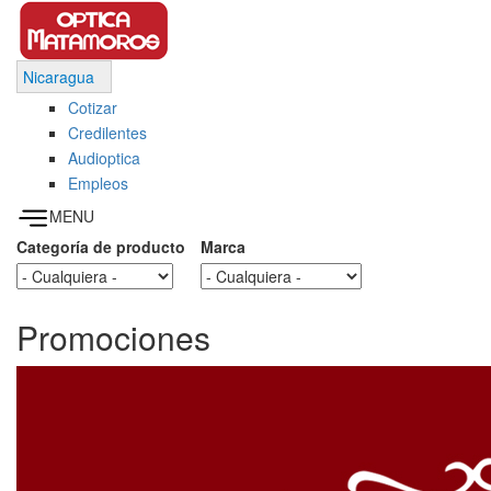
Pasar al contenido principal
This page can't load Google Maps correctly.
Nicaragua
Cotizar
OK
Do you own this website?
Credilentes
Audioptica
Empleos
MENU
Categoría de producto
Marca
Promociones