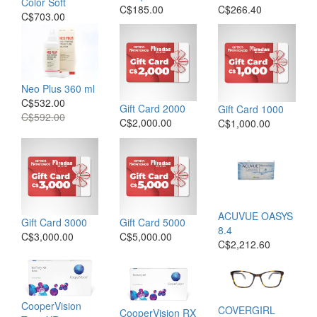
Color Soft
C$185.00
C$266.40
C$703.00
Neo Plus 360 ml
C$532.00
Gift Card 2000
Gift Card 1000
C$592.00
C$2,000.00
C$1,000.00
ACUVUE OASYS
Gift Card 3000
Gift Card 5000
8.4
C$3,000.00
C$5,000.00
C$2,212.60
CooperVision
COVERGIRL
CooperVision RX